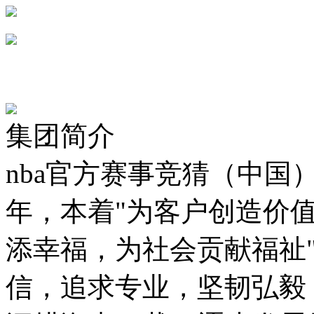
集团简介
nba官方赛事竞猜（中国）
年，本着"为客户创造价
添幸福，为社会贡献福祉
信，追求专业，坚韧弘毅