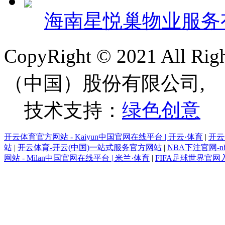
海南星悦巢物业服务
CopyRight © 2021 All 
（中国）股份有限公司,
技术支持：
绿色创意
开云体育官方网站 - Kaiyun中国官网在线平台 | 开云·体育
|
开云
站
|
开云体育-开云(中国)一站式服务官方网站
|
NBA下注官网-
网站 - Milan中国官网在线平台 | 米兰·体育
|
FIFA足球世界官网