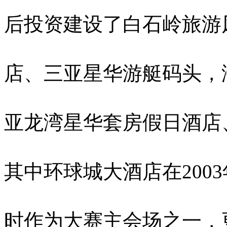
后投资建设了白石岭旅游
店、三亚星华游艇码头，
亚龙湾星华套房假日酒店
其中环球城大酒店在200
时作为大赛主会场之一，