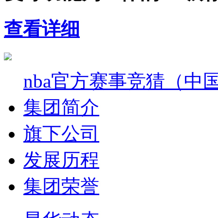
查看详细
nba官方赛事竞猜（中
集团简介
旗下公司
发展历程
集团荣誉