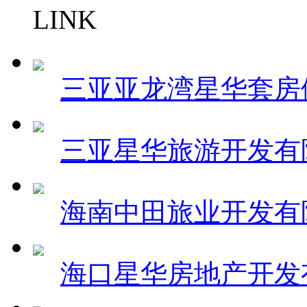
LINK
三亚亚龙湾星华套房
三亚星华旅游开发有
海南中田旅业开发有
海口星华房地产开发