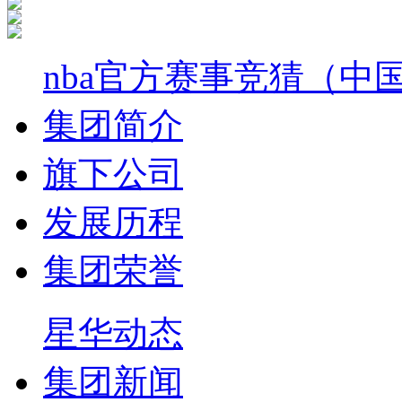
nba官方赛事竞猜（中
集团简介
旗下公司
发展历程
集团荣誉
星华动态
集团新闻